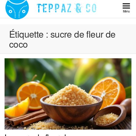
Skip
to
Teppaz
Menu
the
& Co
content
Étiquette :
sucre de fleur de
coco