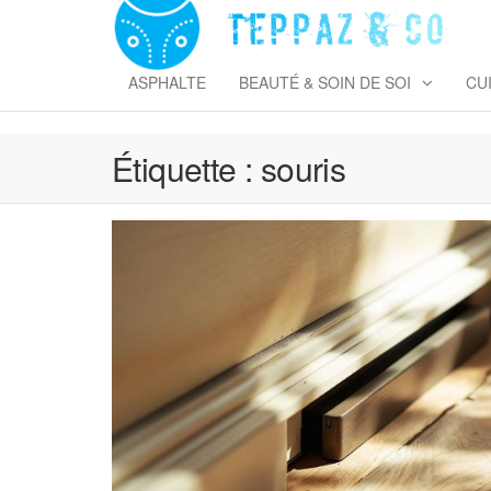
Skip
to
T
the
&
content
ASPHALTE
BEAUTÉ & SOIN DE SOI
CU
Étiquette :
souris