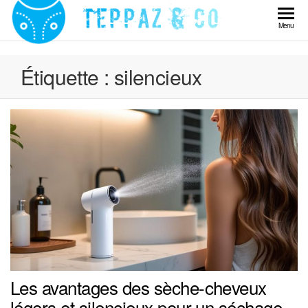
Skip
to
Teppaz
Menu
the
& Co
content
Étiquette :
silencieux
Les avantages des sèche-cheveux
légers et silencieux pour un séchage