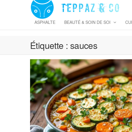
Skip
to
T
the
&
content
ASPHALTE
BEAUTÉ & SOIN DE SOI
CU
Étiquette :
sauces