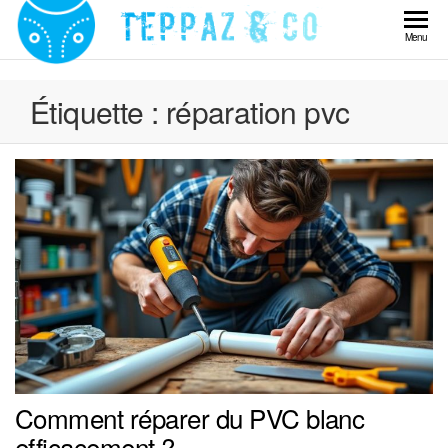
Skip
to
Teppaz
Menu
the
& Co
content
Étiquette :
réparation pvc
Comment réparer du PVC blanc
efficacement ?