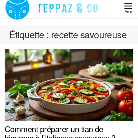
Skip
to
Teppaz
Menu
the
& Co
content
Étiquette :
recette savoureuse
Comment préparer un tian de
légumes à l’italienne savoureux ?