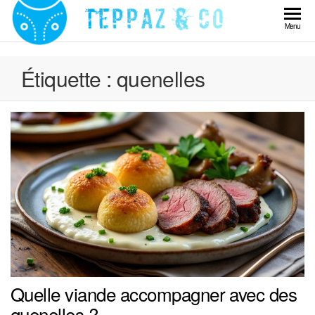
Skip
to
Teppaz
Menu
the
& Co
content
Étiquette :
quenelles
Quelle viande accompagner avec des
quenelles ?