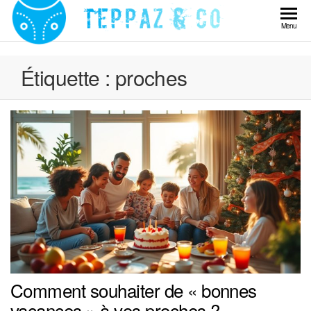
Skip
to
Teppaz
Menu
the
& Co
content
Étiquette :
proches
Comment souhaiter de « bonnes
vacances » à vos proches ?