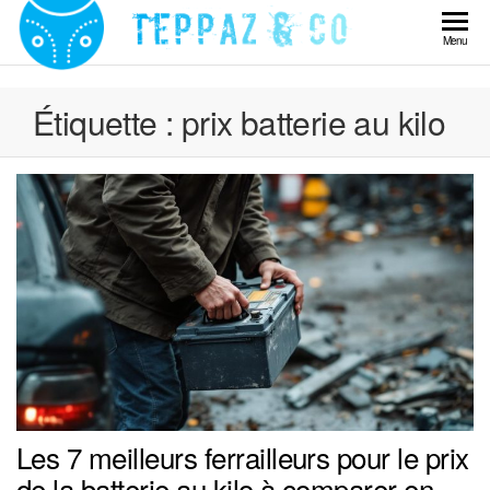
Skip
to
Teppaz
Menu
the
& Co
content
Étiquette :
prix batterie au kilo
Les 7 meilleurs ferrailleurs pour le prix
de la batterie au kilo à comparer en