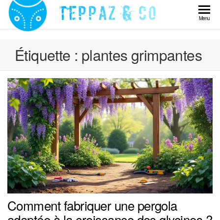
Skip
to
Teppaz
Menu
the
& Co
content
Étiquette :
plantes grimpantes
Comment fabriquer une pergola
adaptée à la croissance des glycines ?