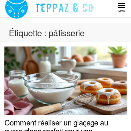
Skip
to
Teppaz
Menu
the
& Co
content
Étiquette :
pâtisserie
Comment réaliser un glaçage au
sucre glace parfait pour vos