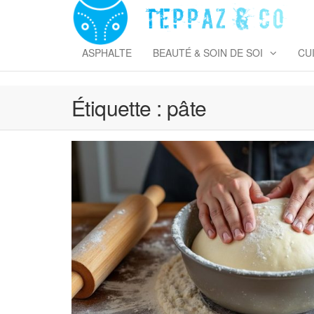
Skip
to
T
the
&
content
ASPHALTE
BEAUTÉ & SOIN DE SOI
CU
Étiquette :
pâte