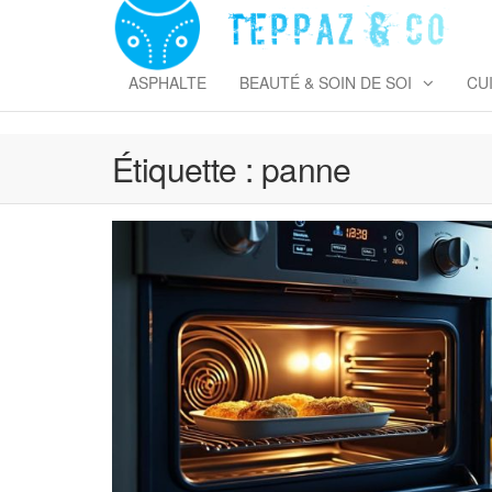
Skip
to
T
the
&
content
ASPHALTE
BEAUTÉ & SOIN DE SOI
CU
Étiquette :
panne