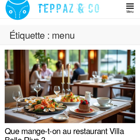
Skip
to
Teppaz
Menu
the
& Co
content
Étiquette :
menu
Que mange-t-on au restaurant Villa
Belle Rive ?