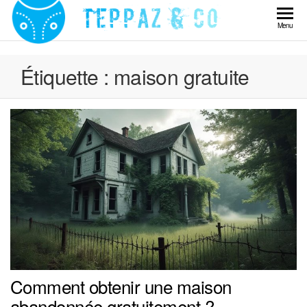
Skip
to
Teppaz
Menu
the
& Co
content
Étiquette :
maison gratuite
Comment obtenir une maison
abandonnée gratuitement ?