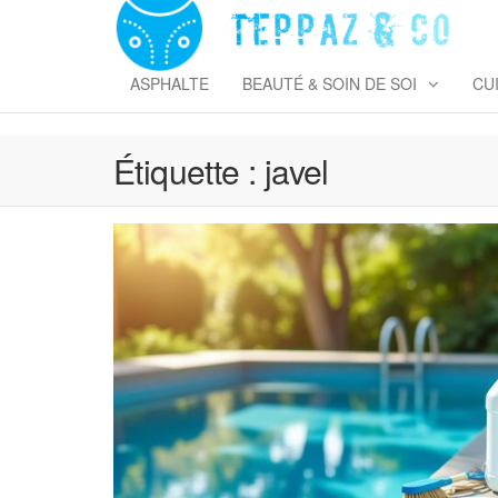
Skip
to
T
the
&
content
ASPHALTE
BEAUTÉ & SOIN DE SOI
CU
Étiquette :
javel