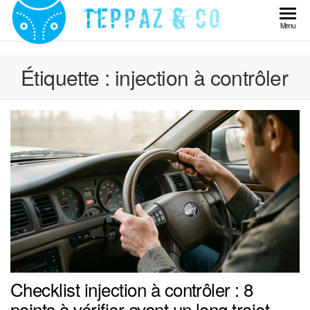
Skip
to
Teppaz
Menu
the
& Co
content
Étiquette :
injection à contrôler
Checklist injection à contrôler : 8
points à vérifier avant un long trajet