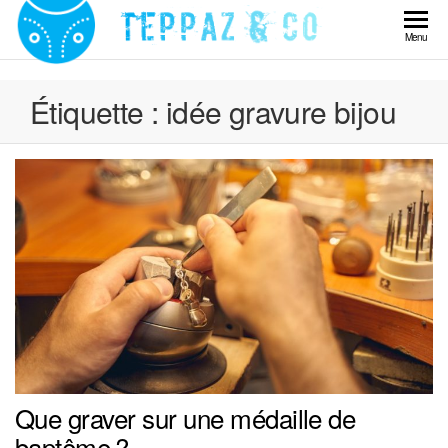
Skip
to
Teppaz
Menu
the
& Co
content
Étiquette :
idée gravure bijou
Que graver sur une médaille de
baptême ?