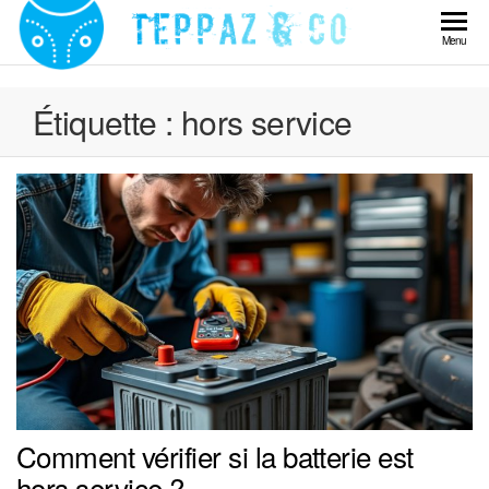
Skip
to
Teppaz
Menu
the
& Co
content
Étiquette :
hors service
Comment vérifier si la batterie est
hors service ?