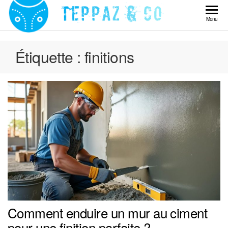
Skip
to
Teppaz
Menu
the
& Co
content
Étiquette :
finitions
Comment enduire un mur au ciment
pour une finition parfaite ?