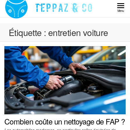
Skip
to
Teppaz
Menu
the
& Co
content
Étiquette :
entretien voiture
Combien coûte un nettoyage de FAP ?