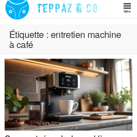
Skip
to
Teppaz
Menu
the
& Co
content
Étiquette :
entretien machine
à café