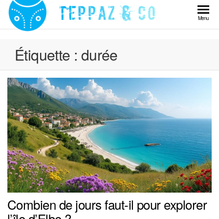
Skip
to
Teppaz
Menu
the
& Co
content
Étiquette :
durée
Combien de jours faut-il pour explorer
l’île d’Elbe ?