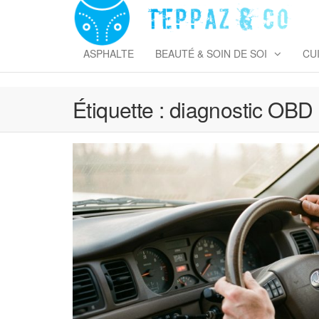
Skip
to
T
the
&
content
ASPHALTE
BEAUTÉ & SOIN DE SOI
CU
Étiquette :
diagnostic OBD