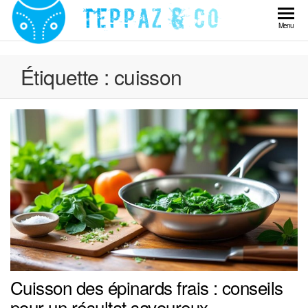
Skip
to
Teppaz
Menu
the
& Co
content
Étiquette :
cuisson
Cuisson des épinards frais : conseils
pour un résultat savoureux