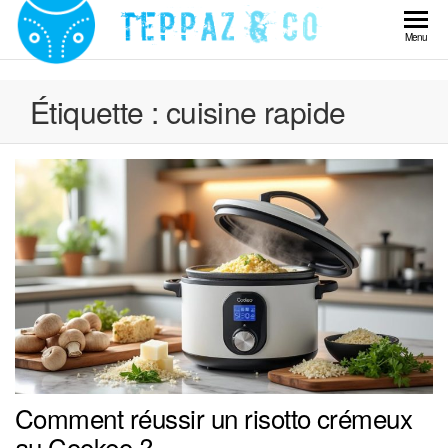
Skip
to
Teppaz
Menu
the
& Co
content
Étiquette :
cuisine rapide
Comment réussir un risotto crémeux
au Cookeo ?