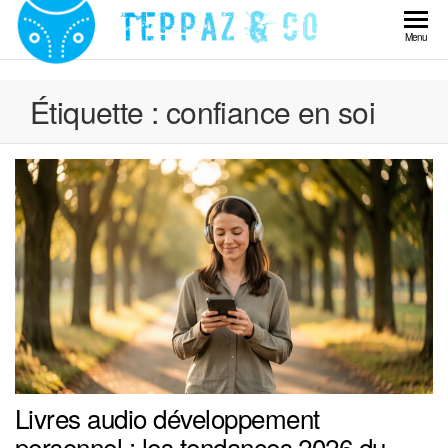
Skip
to
Teppaz
Menu
the
& Co
content
Étiquette :
confiance en soi
Livres audio développement
personnel : les tendances 2026 du