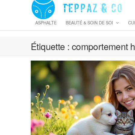
Skip
to
T
the
&
content
ASPHALTE
BEAUTÉ & SOIN DE SOI
CU
Étiquette :
comportement 