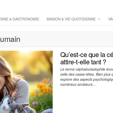
eppaz
 Co
ISINE & GASTRONOMIE
MAISON & VIE QUOTIDIENNE
VA
humain
Qu’est-ce que la cé
attire-t-elle tant ?
Le terme céphaloclastophile év
celle des casse-têtes. Bien plus 
explore des aspects psychologiqu
nombreux amateurs…