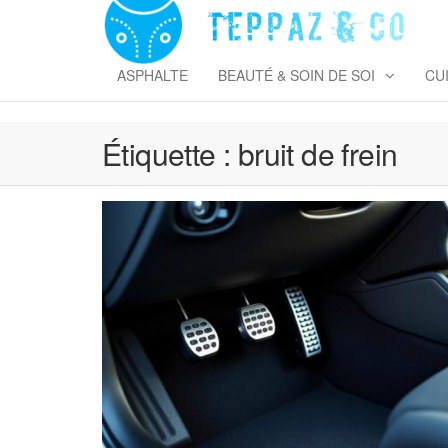
Skip
to
T
the
&
content
ASPHALTE
BEAUTÉ & SOIN DE SOI
CU
Étiquette :
bruit de frein