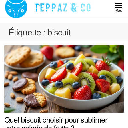
Skip
to
Teppaz
Menu
the
& Co
content
Étiquette :
biscuit
Quel biscuit choisir pour sublimer
votre salade de fruits ?