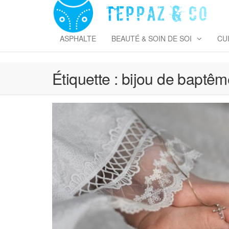
Skip
to
T
the
&
content
ASPHALTE
BEAUTÉ & SOIN DE SOI
CU
Étiquette :
bijou de baptêm