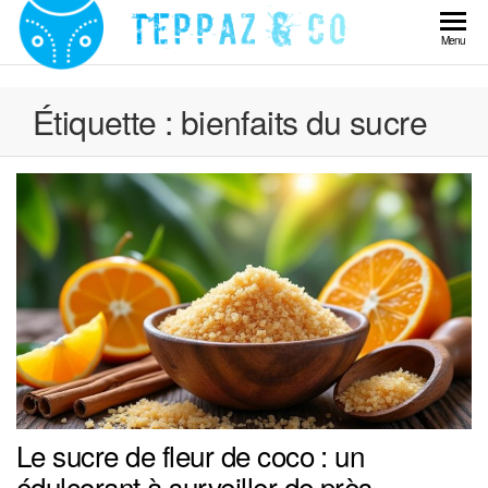
Skip
to
Teppaz
Menu
the
& Co
content
Étiquette :
bienfaits du sucre
Le sucre de fleur de coco : un
édulcorant à surveiller de près