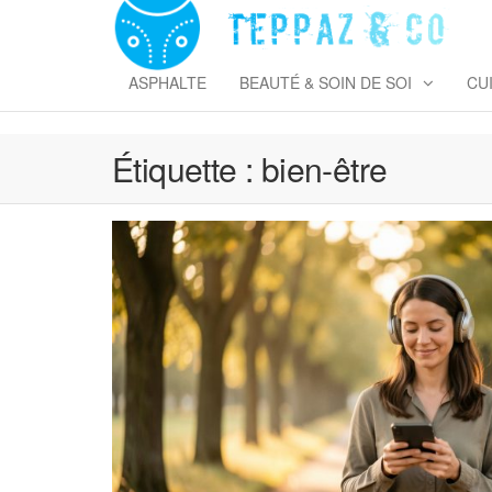
Skip
to
T
the
&
content
ASPHALTE
BEAUTÉ & SOIN DE SOI
CU
Étiquette :
bien-être