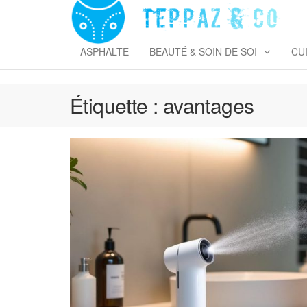
Skip
to
T
the
&
content
ASPHALTE
BEAUTÉ & SOIN DE SOI
CU
Étiquette :
avantages