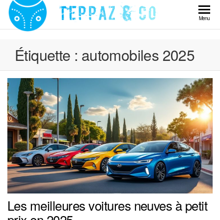
Skip
to
Teppaz
Menu
the
& Co
content
Étiquette :
automobiles 2025
Les meilleures voitures neuves à petit
prix en 2025