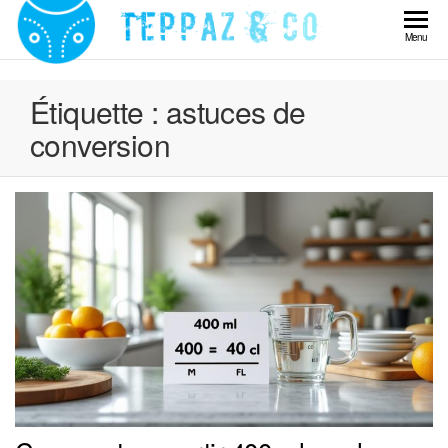
Skip
to
Teppaz
Menu
the
& Co
content
Étiquette :
astuces de
conversion