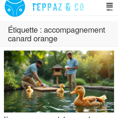
Skip
to
Teppaz
Menu
the
& Co
content
Étiquette :
accompagnement
canard orange