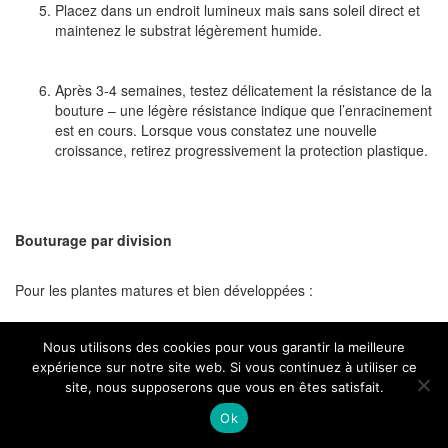
Placez dans un endroit lumineux mais sans soleil direct et
maintenez le substrat légèrement humide.
Après 3-4 semaines, testez délicatement la résistance de la
bouture – une légère résistance indique que l’enracinement
est en cours. Lorsque vous constatez une nouvelle
croissance, retirez progressivement la protection plastique.
Bouturage par division
Pour les plantes matures et bien développées :
Nous utilisons des cookies pour vous garantir la meilleure
Lors du rempotage, divisez délicatement la plante en
expérience sur notre site web. Si vous continuez à utiliser ce
sections, en veillant à ce que chaque partie possède
site, nous supposerons que vous en êtes satisfait.
suffisamment de racines.
Ok