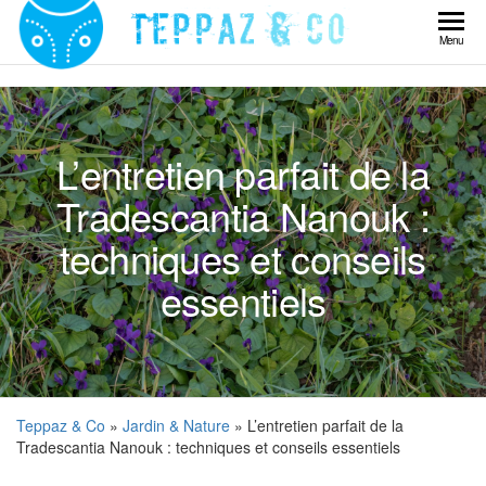
Skip
to
Teppaz
Menu
the
& Co
content
L’entretien parfait de la
Tradescantia Nanouk :
techniques et conseils
essentiels
Teppaz & Co
»
Jardin & Nature
» L’entretien parfait de la
Tradescantia Nanouk : techniques et conseils essentiels