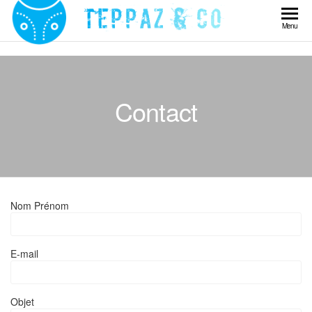
Skip
to
Teppaz
Menu
the
& Co
content
Contact
Nom Prénom
E-mail
Objet